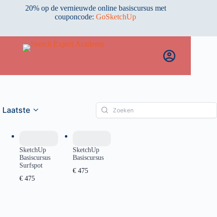
Ga
20% op de vernieuwde online basiscursus met
naar
couponcode:
GoSketchUp
de
inhoud
Laatste
SketchUp
SketchUp
Basiscursus
Basiscursus
Surfspot
€ 475
€ 475